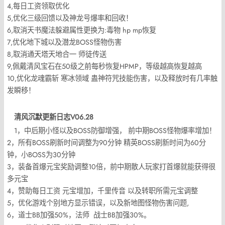
4,每日工资领取优化
5,优化三级回馈以及神龙号爆率和回收！
6,取消天书魔法躲避属性更换为:毒物 hp mp恢复
7,优化地下城以及潜龙BOSS怪物伤害
8,取消通天塔天地合一 师徒传送
9,佩戴清风宝石在50级之前每秒恢复HPMP，等级越高恢复越高
10,优化龙魂霸斩 寒冰领域 蛊神符咒技能伤害，以及释放时有几率触
发瞬移！
清风沉默更新日志V06.28
1，中后期小怪以及BOSS防御增强， 前中期BOSS怪物爆率增加！
2，所有BOSS刷新时间调整为90分钟 精英BOSS刷新时间为60分
钟，小BOSS为30分钟
3，装备首爆元宝奖励调整10倍，前中期散人玩家打首爆就能获得很
多元宝
4，赞助每日工资 元宝增加，千里传音 以及转职所需元宝调整
5，优化游戏个别地方显示错误，以及新地图怪物伤害问题,
6，道士BB加强50%，法师 战士BB加强30%。