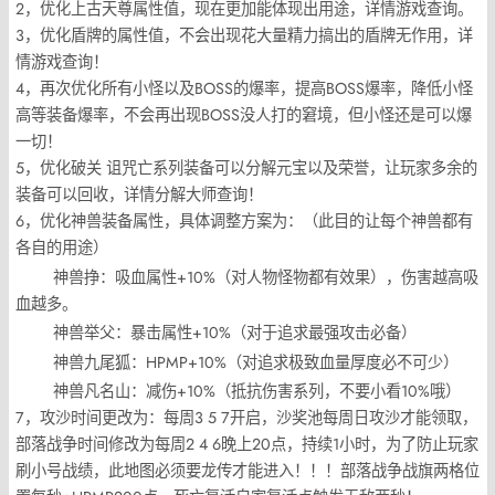
2，优化上古天尊属性值，现在更加能体现出用途，详情游戏查询。
3，优化盾牌的属性值，不会出现花大量精力搞出的盾牌无作用，详
情游戏查询！
4，再次优化所有小怪以及BOSS的爆率，提高BOSS爆率，降低小怪
高等装备爆率，不会再出现BOSS没人打的窘境，但小怪还是可以爆
一切！
5，优化破关 诅咒亡系列装备可以分解元宝以及荣誉，让玩家多余的
装备可以回收，详情分解大师查询！
6，优化神兽装备属性，具体调整方案为：（此目的让每个神兽都有
各自的用途）
神兽挣：吸血属性+10%（对人物怪物都有效果），伤害越高吸
血越多。
神兽举父：暴击属性+10%（对于追求最强攻击必备）
神兽九尾狐：HPMP+10%（对追求极致血量厚度必不可少）
神兽凡名山：减伤+10%（抵抗伤害系列，不要小看10%哦）
7，攻沙时间更改为：每周3 5 7开启，沙奖池每周日攻沙才能领取，
部落战争时间修改为每周2 4 6晚上20点，持续1小时，为了防止玩家
刷小号战绩，此地图必须要龙传才能进入！！！部落战争战旗两格位