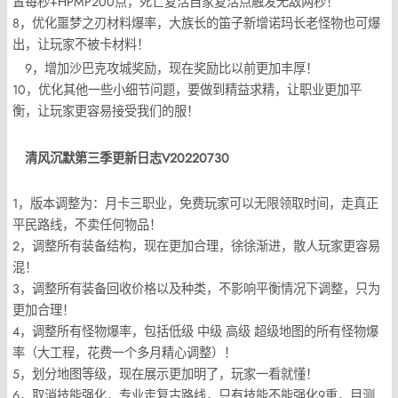
置每秒+HPMP200点，死亡复活自家复活点触发无敌两秒！
8，优化噩梦之刃材料爆率，大族长的笛子新增诺玛长老怪物也可爆
出，让玩家不被卡材料！
9，增加沙巴克攻城奖励，现在奖励比以前更加丰厚！
10，优化其他一些小细节问题，要做到精益求精，让职业更加平
衡，让玩家更容易接受我们的服！
清风沉默第三季更新日志V20220730
1，版本调整为：月卡三职业，免费玩家可以无限领取时间，走真正
平民路线，不卖任何物品！
2，调整所有装备结构，现在更加合理，徐徐渐进，散人玩家更容易
混！
3，调整所有装备回收价格以及种类，不影响平衡情况下调整，只为
更加合理！
4，调整所有怪物爆率，包括低级 中级 高级 超级地图的所有怪物爆
率（大工程，花费一个多月精心调整）！
5，划分地图等级，现在展示更加明了，玩家一看就懂！
6，取消技能强化，专业走复古路线，只有技能不能强化9重，目测