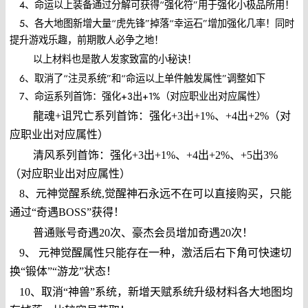
4、命运以上装备通过分解可获得“强化符”用于强化小极品所用！
5、各大地图新增大量“虎先锋”掉落“幸运石”增加强化几率！同时
提升游戏乐趣，前期散人必争之地！
以上材料也是散人发家致富的小秘诀！
6、取消了“注灵系统”和“命运以上单件触发属性”调整如下
7、命运系列首饰：强化+3出+1%（对应职业出对应属性）
龍魂+诅咒亡系列首饰：强化+3出+1%、+4出+2%（对
应职业出对应属性）
清风系列首饰：强化+3出+1%、+4出+2%、+5出3%
（对应职业出对应属性）
8、元神觉醒系统,觉醒神石永远不在可以直接购买，只能
通过“奇遇BOSS”获得！
普通账号奇遇20次、豪杰会员增加奇遇20次！
9、 元神觉醒属性只能存在一种，激活后右下角可快速切
换“锻体”“游龙”状态！
10、取消“神兽”系统，新增天赋系统升级材料各大地图均