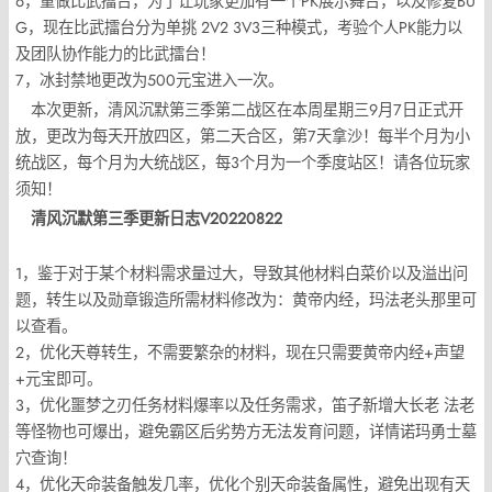
6，重做比武擂台，为了让玩家更加有一个PK展示舞台，以及修复BU
G，现在比武擂台分为单挑 2V2 3V3三种模式，考验个人PK能力以
及团队协作能力的比武擂台！
7，冰封禁地更改为500元宝进入一次。
本次更新，清风沉默第三季第二战区在本周星期三9月7日正式开
放，更改为每天开放四区，第二天合区，第7天拿沙！每半个月为小
统战区，每个月为大统战区，每3个月为一个季度站区！请各位玩家
须知！
清风沉默第三季更新日志V20220822
1，鉴于对于某个材料需求量过大，导致其他材料白菜价以及溢出问
题，转生以及勋章锻造所需材料修改为：黄帝内经，玛法老头那里可
以查看。
2，优化天尊转生，不需要繁杂的材料，现在只需要黄帝内经+声望
+元宝即可。
3，优化噩梦之刃任务材料爆率以及任务需求，笛子新增大长老 法老
等怪物也可爆出，避免霸区后劣势方无法发育问题，详情诺玛勇士墓
穴查询！
4，优化天命装备触发几率，优化个别天命装备属性，避免出现有天