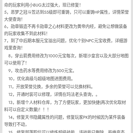
命的玩家利用小BUG太过强大，现已修复！
5，恶梦之冠斗笠达到55级即可重铸，只可以重铸HP属性，详情荣誉
大使查询！
6，勋章锻造不再卡勋章之心材料更改为黄帝内经，避免让想做装备
的玩家收集不到此材料！
7，到了中后期本服元宝溢出问题，优化个别NPC元宝收费，详细游
戏里查询！
8，穿云箭费用修改为1000元宝每次，新增沙皇宫以及大部分地图
可以使用了！
9，攻击药水等费用修改为500元宝。
10，优化高级与超级地图进图费用。
11，开放荣誉兑换，多余的荣誉可以兑换材料。
12，开通时装可以修理，详情在玛法老头查询，。
13，新增个人材料仓库，为了方便玩家，更加快捷(再次优化取材
料可以自定义数量)！！！
14，修复天书隐藏属性的问题，修复玩家PK的时候因为某件装备
导致打不动，
15，修复部落职位可以修炼超级技能，该技能已删除，拒绝变态