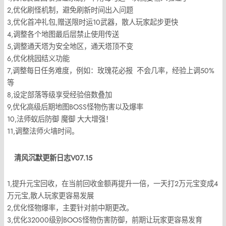
2,优化刷怪机制，避免刷新时间出入问题
3,优化首冲礼包,赠送限时运10武器，散人玩家起步更快
4,调整各个地图最后层禁止使用传送
5,调整通天塔为安全地区，通天塔顶不变
6,优化桃园结义功能
7,调整每日任务难度，例如：玫瑰花必报 不会几率，经验上调50%
等
8,设定部落等级享受经验倍数叠加
9,优化高级后期地图BOSS怪物伤害以及爆率
10,法师蚁后防御 魔御 大大增强！
11,调整法师火墙时间。
清风沉默更新日志V07.15
1,提升元宝回收，在当前回收金额再提升一倍，一天打2万元宝变成4
万元宝,散人玩家更容易发展
2,优化怪物爆率，主要针对前中期更改。
3,优化32000级别BOOS怪物伤害防御，前期让玩家更容易发育