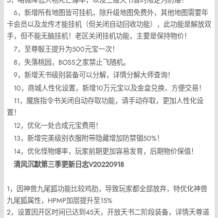
6，新增所有地图皆可挂机，除升级地图免费外，其他地图需要年
卡会员以及龙传才能挂机（但关闭自动回收功能），此功能是解放双
手，但不能无脑挂机！老区关闭挂机功能，主要是保持物价！
7，至尊骰王提升为500元宝一次！
8，失落桃园，BOSS之家禁止飞随机。
9，新增天书级别装备可以分解，详情分解大师查询！
10，商城人性化设置，新增10万元宝以及金盒兑换，方便交易！
11，魔族指令书关闭自动存取功能，请手动存取，更加人性化设
置！
12，优化一处合成元宝费用！
13，新增完美级别衣服附带隐藏增加防禁锢50%！
14，优化怪物爆率，玩家前期更加容易发育，后期物价保值！
清风沉默第三季更新日志V20220918
1，因神兽九尾狐功能比较鸡肋，导致玩家都全部放弃，特优化神兽
九尾狐属性，HPMP加层提升至15%
2，设置因开区时间已达到45天，开放天书二阶段装备，详情天尊道