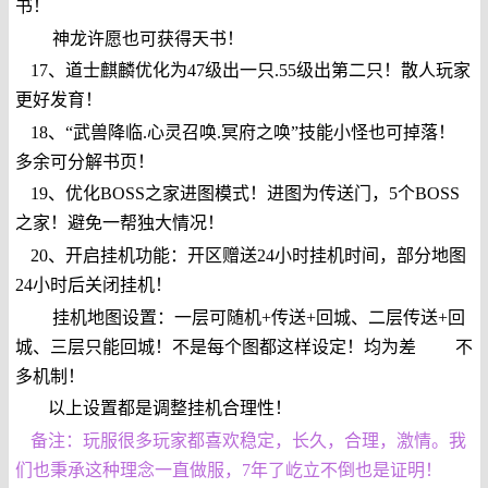
书！
神龙许愿也可获得天书！
17、道士麒麟优化为47级出一只.55级出第二只！散人玩家
更好发育！
18、“武兽降临.心灵召唤.冥府之唤”技能小怪也可掉落！
多余可分解书页！
19、优化BOSS之家进图模式！进图为传送门，5个BOSS
之家！避免一帮独大情况！
20、开启挂机功能：开区赠送24小时挂机时间，部分地图
24小时后关闭挂机！
挂机地图设置：一层可随机+传送+回城、二层传送+回
城、三层只能回城！不是每个图都这样设定！均为差 不
多机制！
以上设置都是调整挂机合理性！
备注：玩服很多玩家都喜欢稳定，长久，合理，激情。我
们也秉承这种理念一直做服，7年了屹立不倒也是证明！