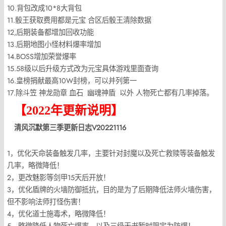
10.背包改成10*8大背包
11.骰王获取费用都是元宝 合区后骰王清除数据
12,后期装备都增加回收功能
13.后期地图小怪材料爆率增加
14.BOSS增加荣誉爆率
15.58级以后升级方式改为元宝具体游戏里面查询
16.皇榜捐献最高10W封榜，可以并列第一
17.除斗笠 神龙勋章 血石 幽魂神盾 以外 人物死亡都有几率掉落。
【2022年更新说明】
清风沉默第三季更新日志V20221
116
1，优化天命装备触发几率，主要针对封魔以及死亡救赎等装备触发
几率，略微降低！
2，更改魅影等剑甲15天后开放！
3，优化盾牌的火墙防御抵抗，目的是为了后期降低法师火墙伤害，
但不影响法师打怪伤害！
4，优化道士施毒术，略微降低！
5，略微降低人物死亡爆率，以及三级天书暂时限定为防爆！