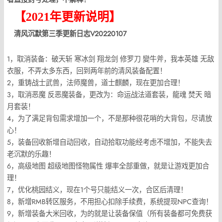
【2021年更新说明】
清风沉默第三季更新日志V20220107
1，取消装备：破天斩 寒冰剑 翔龙剑 修罗刀 變牛斧，我本英雄 无敌
衣服，不弄太多东西，回到两年前的清风装备配置！
2，重铸战士武兽，法师魔兽，道士麒麟，现在更加合理！
3，取消恶魔 反恶魔装备，更改为：命运战法道套装，龍魂 焚天 暗
月套装！
4，为了满足背包需求增加一个，不是那种很花哨的大背包，尽请放
心！
5，装备回收新增自动回收，自动拾取功能经考虑不增加，不能失去
老沉默的乐趣！
6，高级地图 超级地图怪物属性 爆率全部重做，就是让游戏更加合
理！
7，优化桃园结义，现在1个号只能结义一次，合区后清理！
8，新增RMB转区服务，不用担心扣除手续费，系统提现NPC查询！
9，新增装备大米回收，为的就是让装备保值（所有装备都可免费获