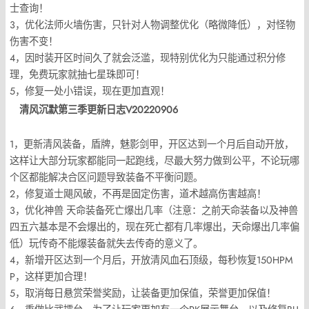
士查询！
3，优化法师火墙伤害，只针对人物调整优化（略微降低），对怪物
伤害不变！
4，因时装开区时间久了就会泛滥，现特别优化为只能通过积分修
理，免费玩家就抽七星珠即可！
5，修复一处小错误，现在更加直观！
清风沉默第三季更新日志V20220906
1，更新清风装备，盾牌，魅影剑甲，开区达到一个月后自动开放，
这样让大部分玩家都能同一起跑线，尽最大努力做到公平，不论玩哪
个区都能解决合区问题导致装备不平衡问题。
2，修复道士飓风破，不再是固定伤害，道术越高伤害越高！
3，优化神兽 天命装备死亡爆出几率（注意：之前天命装备以及神兽
四五六基本是不会爆出的，现在死亡都有几率爆出，天命爆出几率偏
低）玩传奇不能爆装备就失去传奇的意义了。
4，新增开区达到一个月后，开放清风血石顶级，每秒恢复150HPM
P，这样更加合理！
5，取消每日悬赏荣誉奖励，让装备更加保值，荣誉更加保值！