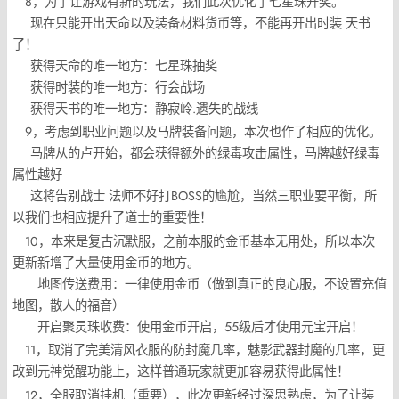
8，为了让游戏有新的玩法，我们此次优化了七星珠开奖。
现在只能开出天命以及装备材料货币等，不能再开出时装 天书
了！
获得天命的唯一地方：七星珠抽奖
获得时装的唯一地方：行会战场
获得天书的唯一地方：静寂岭.遗失的战线
9，考虑到职业问题以及马牌装备问题，本次也作了相应的优化。
马牌从的卢开始，都会获得额外的绿毒攻击属性，马牌越好绿毒
属性越好
这将告别战士 法师不好打BOSS的尴尬，当然三职业要平衡，所
以我们也相应提升了道士的重要性！
10，本来是复古沉默服，之前本服的金币基本无用处，所以本次
更新新增了大量使用金币的地方。
地图传送费用：一律使用金币（做到真正的良心服，不设置充值
地图，散人的福音）
开启聚灵珠收费：使用金币开启，55级后才使用元宝开启！
11，取消了完美清风衣服的防封魔几率，魅影武器封魔的几率，更
改到元神觉醒功能上，这样普通玩家就更加容易获得此属性！
12，全服取消挂机（重要），此次更新经过深思熟虑，为了让装