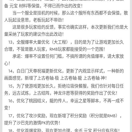
备 元宝 材料等保值，不得已而作出的改变！
当一个服全是挂机的时候，那么这个服所有东西都不会保值，散
人玩起没意思，老板玩起不带劲！
这是很多玩家给的反馈，事实也确实这样，本次更新我们也是大
量采纳了玩家的建议作出此改动！
13，全服爆率大量优化（大工程），目的是为了让游戏更加长久
合理，不管是散人玩家，RMB玩家都能接受的一个范围！
承诺：爆率不设置任何门槛，不搞所谓的充值爆率，请大家放
心！
14，白日门天尊祝福更新优化，更新了内观显示样式，一种新的
画面感觉，新增了上古卷轴·极 上古卷轴·龍 上古卷轴·神！
15，为了使游戏更加长久，拒绝垃圾快餐服，我们也针对每日任
务，远古试炼，上古结阵，神龙许愿等获得的奖励作出了优化！
16，优化了桃园结义，龍的传人，幸运之星等脚本，不再一成不
变！
17，优化了攻沙奖励，现在新增了积分奖励（积分就是RMB），
提升了沙巴克的激情PK的优势！
18，优化首爆奖励，现在更加合理，金币 元宝 积分应有尽有！