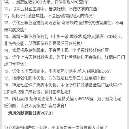
得），最高回收2000大米，详情提现NPC查询！
10，取消武林盟主脚本，告别抢榜，不做坑爹的东西！
11，优化所有装备属性，不会出现跨度很大的情况！
12，优化三职业新技能龙魂霸斩 寒冰领域 蛊神符咒伤害属性，不再
是鸡肋技能！
13，新增三职业移位技能（十步一杀 瞬移术 乾坤大挪移）CD较长，
非伤害技能，部落职位升到顶级后可以兑换！
14，修复极品转移脚本，不会再出现一个手镯转移任何位置！
15，优化上古天尊材料需求，为了让后期材料不会溢出，详情白日门
虎卫堂查询！
16，优化地下宫殿副本，不再是鸡肋副本,单人 组队刷BOSS！
17，技能强化脚本优化，为的就是让后期三职业更加平衡！
18，神龙七星珠许愿脚本优化，本服所有特殊装备全靠打怪获得.个
别特殊只能许愿获得，多打星珠抽吧！
19，所有高级 超级地图增加大量精英怪 小BOSS怪，为了避免让老
板包图，让散人玩家更加容易发育！
清风沉默更新日志V07.31
1,优化装备回收验证系统，不用每勾选一次就要输入验证了