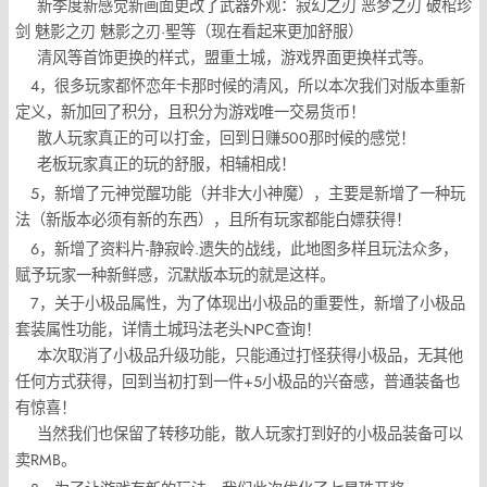
新季度新感觉新画面更改了武器外观：寂幻之刃 恶梦之刃 破棺珍
剑 魅影之刃 魅影之刃·聖等（现在看起来更加舒服）
清风等首饰更换的样式，盟重土城，游戏界面更换样式等。
4，很多玩家都怀恋年卡那时候的清风，所以本次我们对版本重新
定义，新加回了积分，且积分为游戏唯一交易货币！
散人玩家真正的可以打金，回到日赚500那时候的感觉！
老板玩家真正的玩的舒服，相辅相成！
5，新增了元神觉醒功能（并非大小神魔），主要是新增了一种玩
法（新版本必须有新的东西），且所有玩家都能白嫖获得！
6，新增了资料片-静寂岭.遗失的战线，此地图多样且玩法众多，
赋予玩家一种新鲜感，沉默版本玩的就是这样。
7，关于小极品属性，为了体现出小极品的重要性，新增了小极品
套装属性功能，详情土城玛法老头NPC查询！
本次取消了小极品升级功能，只能通过打怪获得小极品，无其他
任何方式获得，回到当初打到一件+5小极品的兴奋感，普通装备也
有惊喜！
当然我们也保留了转移功能，散人玩家打到好的小极品装备可以
卖RMB。