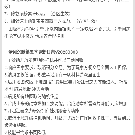
效）
7、修复顶榜累计bug。（合区生效）
8、加强道士前期宝宝麒麟王的威力。（合区生效）
因版本为GOM引擎 所以内挂挂机 有一定缺陷 不够完美 引擎问题
不能有脚本修改 请玩家合理挂机
清风沉默第五季更新日志V20230303
1.赞助开放所有地图挂机并可以自动回收 .
2.响应国家要求，取消积分交易。为了玩家方便交易全面人工担保。
3.清风更换管理，郑重承诺所有一切材料游戏里面出
4.后期地图改版.下地图增加费用需要开始狂暴之力才能进入，新增
地图 熔岩地狱 冰天雪地
5.后期所有地图取消随机传送.
6.合成出来的勋章增加互换功能，合成勋章所需碎片降低 元宝增加
7.开起狂暴之力玩家拥有挂机跟仓库功能.
8.取消土城升级挂机地图，升级方式改为打怪回收卡珠子，等级到58
级没有经验。
9.技能书需求书页降低