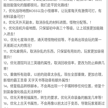
能技能强化的服都很坑，我们走平民化路线！
7，优化战场地图BOSS以及小怪爆率，让玩家每天有激情可打，有
材料装备可打！
8，优化天外天副本，取消杂乱的材料进图，怪物分配等。！
9，优化挂机升级地图，只保留初中高三个等级，让上班族更加能融
入进去！
10，优化七星珠许愿，通天塔怪物经验等，不会再出现会玩的第一
天差距过大的情况！
11，优化雇佣兵，取消杂乱的东西，只保留有用处的，玩家更加容易
晋升！
12，优化酒馆玛法三英雄的属性，取消回收倍率，更改为防止麻痹几
率！
13，重做所有勋章，以前的勋章太杂乱，现在全部重做，更加合理，
新增的霸王圣章 无字天书等勋章有额外属性！
14，修复极品转移脚本，不会再出现一个手镯转移任何位置，修复个
别装备强化极品无法转移！
15，优化天尊祝福属性，转生的要求，优化天命装备的触发几率等！
16，优化上古天书属性，不会再像以前太过于变态，导致玩家差距过