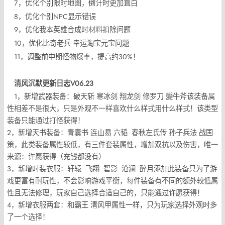
7，优化个别限时地图，倒计时更加直白
8，优化个别NPC显示错误
9，优化我本英雄合成时材料扣除问题
10，优化比奇老兵 幸运淘宝元宝问题
11，调整前中期怪物爆率，提高约30%！
清风沉默更新日志V06.23
1，新增武器装备：破天斩 寒冰剑 翔龙剑 修罗刀 變牛斧该装备属
性相差不是很大，只是外观不一样喜欢什么样式用什么样式！该类型
装备只能通过打怪获得！
2，新增天书装备：青囊书 连山易 六韬 春秋左氏传 孙子兵法 战国
策，此类装备属性较低，有三件套装属性，增加双抗以及伤害，唯一
来源：许愿获得（充钱都没有）
3，新增时装衣服：轩辕 飞翔 碧影 沧澜 醉月添加此装备只为了游
戏更富有耐玩性，不会影响游戏平衡，每件装备有不同的额外较低属
性且无法修理，玩家自己选择合适自己的，只能通过许愿获得！
4，新增衣服两套：和霸王 清风甲属性一样，只为玩家选择外观时多
了一个选择！