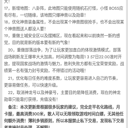
大！
17，新增地图：八卦阵，此地图只能使用随机石打怪，小怪 BOSS应
有尽有，一切随缘，该地图只爆神兽以及勋章！
18，优化神兽装备属性，不会出现某个神兽图很抢手，也不会出现某
个神兽图送人都没人要！
19，重做土城安全区以及摆摊区，现在看起来和以前焕然一新的感
觉，目的就是新的版本要有新的气象！
20，重做部落战争，为了让玩家更加直白的体现激情模式，部落
战场刷新龙王爆率大大加高，时间调整为每周1 3 57日22.00准时开
放，提现国家战场的激情与魅力，胜利失败方都有元宝荣誉奖励，战
绩第一名有强力封号奖励，不得错过的活动哦！
21，优化每日任务的难度系数，让玩家更容易进入自己的节奏，
更容易做任务，可以快速升级。
22，取消神龙号以及神豪号，主要目的是降低消费，现在的神龙
勋章只能靠打获得，充值没有！
备注：本次更新是根据很多玩家的建议，完全走平名化路线，月
卡服，最高消费300米，散人可以无限领取游戏时间白嫖，无其他任
何额外消费！
薄利多销原则，所以本服禁止私下交易，发现私下交易
者直接封号处理，不解释！