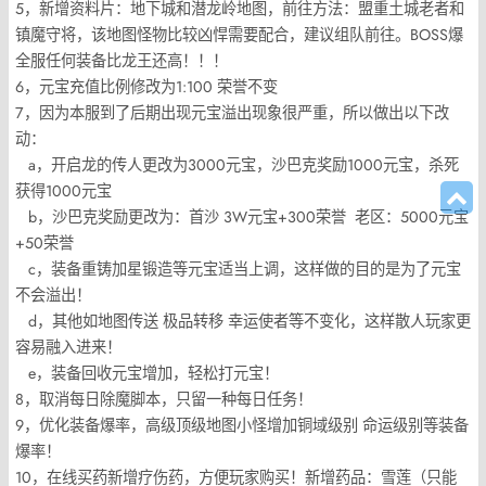
5，新增资料片：地下城和潜龙岭地图，前往方法：盟重土城老者和
镇魔守将，该地图怪物比较凶悍需要配合，建议组队前往。BOSS爆
全服任何装备比龙王还高！！！
6，元宝充值比例修改为1:100 荣誉不变
7，因为本服到了后期出现元宝溢出现象很严重，所以做出以下改
动：
a，开启龙的传人更改为3000元宝，沙巴克奖励1000元宝，杀死
获得1000元宝
b，沙巴克奖励更改为：首沙 3W元宝+300荣誉 老区：5000元宝
+50荣誉
c，装备重铸加星锻造等元宝适当上调，这样做的目的是为了元宝
不会溢出！
d，其他如地图传送 极品转移 幸运使者等不变化，这样散人玩家更
容易融入进来！
e，装备回收元宝增加，轻松打元宝！
8，取消每日除魔脚本，只留一种每日任务！
9，优化装备爆率，高级顶级地图小怪增加铜域级别 命运级别等装备
爆率！
10，在线买药新增疗伤药，方便玩家购买！新增药品：雪莲（只能