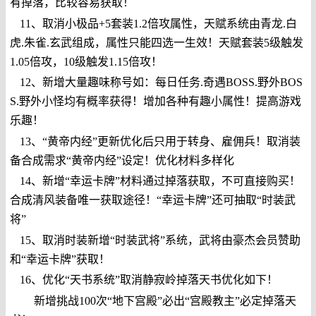
有掉落，比较容易获取！
11、取消小极品+5套装1.2倍攻属性，天赋系统由青龙.白
虎.朱雀.玄武组成，属性只能四选一生效！天赋套装5级触发
1.05倍攻，10级触发1.15倍攻！
12、新增大量趣味称号如：每日任务.奇遇BOSS.野外BOS
S.野外小怪均有概率获得！增加各种有趣小属性！提高游戏
乐趣！
13、“黄帝内经”更新优化后只用于转身、雇佣兵！取消装
备合成需求“黄帝内经”设定！优化材料多样化
14、新增“幸运卡牌”材料通过掉落获取，不可直接购买！
合成清风装备唯一获取途径！“幸运卡牌”还可抽取“时装武
将”
15、取消时装新增“时装武将”系统，武将由豪杰会员赞助
和“幸运卡牌”获取！
16、优化“天书系统”取消静寂岭掉落天书优化如下！
新增挑战100次“地下宫殿”必出“宫殿教主”必定掉落天