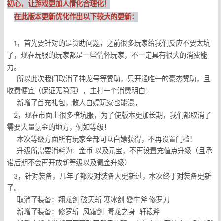
初心，让游戏更加人情化合理化！
在此版本更新优化作出以下较大的更新：
1，首先要针对的是赞助问题，之前很多玩家给我们反应不要太坑
了，现在玩服的玩家都是一些情怀玩家，不一定具有很大的消费能
力。
所以此次我们取消了神龙号等赞助，只开通唯一的豪杰赞助，且
收费便宜（保证无隐藏），主打一个消费明白！
新增了首充礼包，散人白嫖玩家也能混。
2，现在市面上很多暗坑服，为了使版本更加长期，我们都取消了
需要大量氪金的地方，例如等级！
本次等级方面所有玩家全部可以白嫖获得，不再设置门槛！
升级所需要消耗为：金币 以及元宝，不再设置充值点升级（且承
诺后期不会再开放新等级以及氪金升级）
3，针对装备，几年了都没对装备大更新过，本次终于对装备更新
了。
取消了装备：翔龙剑 破天斩 寒冰剑 變牛斧 修罗刀
新增了装备：修罗斩 风霜剑 毒龙之身 轩辕斧