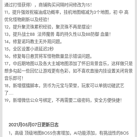
通过打怪获得），商铺购买间隔时间修改为1S！
11，提升强效祝福油成功概率，挂机地图缩减为3个地图，初 中 高
优化怪物刷新以及经验！
12，提升聚灵珠累积经验，聚灵珠不再是摆设！
13，提升战士BB 法师魔兽 毒的持久性以及BB防御 血量！
14，修复诺玛教主无外观问题。
15，全区设置小退延迟2秒
16，修复每日悬赏将军怪物数量显示错误问题。
17，中后期地图以及各大主城地图添加了怀旧背景音乐，这样做只是
想多勾起一些回忆让游戏更有色彩，如不喜欢直接内挂设置关闭背景
音乐即可！
18，新增摆擂脚本，货币为元宝与荣誉，玩家可以单挑切磋武艺
了....
19，新增微信公众号绑定，不再需要二级密码，安全方便快捷！
2021月05月07日更新日志
1，高级 顶级地图BOSS伤害增加，AI功能添加，有挑战性的BOS