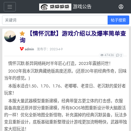
游戏公告
帖子搜索
【情怀沉默】游戏介绍以及爆率简单查
询
admin
发布于：2023-4-9
47436
2
情怀沉默-新异网络耗时半年匠心打造，2023年震撼问世！
2002年我本沉默典藏绝版高度还原。(还原20年前经典传奇，回味
当年的感觉。)
本版本适合1.50、1.70、1.76、老嘟嘟、老昔日、老沉默的爱好者
玩家！
本服大量武器模型重新建模，经典带复古更立体的打击感，衣服
装备高度还原并部分重新建模，所有BOOS地图重新设计带大脑跟活
的一样！优化全新地图全新怪物，补充漏掉的经典沉默装备，玩法多
变且重新设计，底板基础重新整理设计游戏更加流畅畅快，武器带独
家大招玩法！